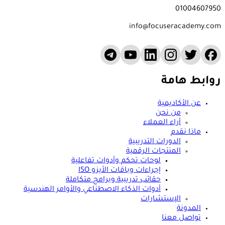
01004607950
info@focuseracademy.com
روابط هامة
عن الأكاديمية
من نحن
أراء العملاء
ماذا نقدم
الدورات التدريبية
المنتجات الرقمية
لوحات تحكم وأدوات تفاعلية
إجراءات وباقات الأيزو ISO
حقائب تدريبية وبرامج متكاملة
أدوات الذكاء الاصطناعي والأوامر الهندسية
الإستشارات
المدونة
تواصل معنا