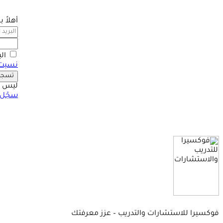
أهلاً 
ال
نسيت 
تسجيل
ليس ل
سجّل 
فوكسيرا للاستشارات والتدريب – عزز معرفتك