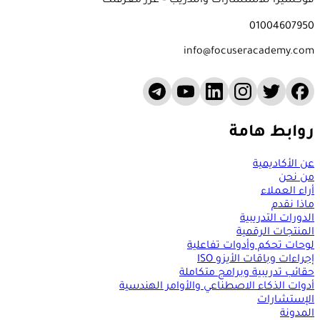
فوكسيرا للاستشارات والتدريب – عزز معرفتك
01004607950
info@focuseracademy.com
روابط هامة
عن الأكاديمية
من نحن
أراء العملاء
ماذا نقدم
الدورات التدريبية
المنتجات الرقمية
لوحات تحكم وأدوات تفاعلية
إجراءات وباقات الأيزو ISO
حقائب تدريبية وبرامج متكاملة
أدوات الذكاء الاصطناعي والأوامر الهندسية
الإستشارات
المدونة