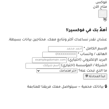
فوك
متاح ال

أهلاً بك في فوكسيرا
عشان نقدر نساعدك أكتر ونتابع معك، محتاجين بيانات بسيط
*
الاسم الكا
*
الهاتف / واتس
(اختياري)
البريد الإلكترو
(اختياري)
الشركة / المؤسس
ما الذي تبحث عن
ابدأ المحادثة 💬
🔒 بياناتك محمية — سيتواصل معك فريقنا للمتاب