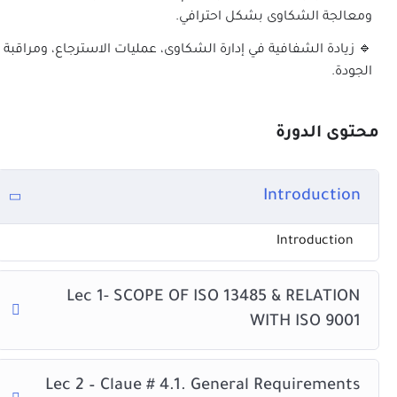
ومعالجة الشكاوى بشكل احترافي.
🔹
تقليل التكاليف التشغيلية
من خلال تحسين كفاءة العمليات
وتقليل الأخطاء.
🔹 زيادة الشفافية في إدارة الشكاوى، عمليات الاسترجاع، ومراقبة
الجودة.
🔹
تحسين رضا العملاء
عبر تقديم منتجات ذات جودة عالية
ومعالجة الشكاوى بشكل احترافي.
محتوى الدورة
🔹
زيادة الشفافية
في إدارة الشكاوى، عمليات الاسترجاع، ومراقبة
الجودة.
Introduction
📖 محتوى البرنامج التدريبي
Introduction
📌
مقدمة عن ISO 13485:2016 وأهميته في قطاع الأجهزة الطبية
Lec 1- SCOPE OF ISO 13485 & RELATION
📌
المتطلبات القابلة للتدقيق وكيفية تطبيقها في أنظمة
WITH ISO 9001
الجودة
📌
المصطلحات والتعريفات الأساسية للمواصفة
Lec 2 – Claue # 4.1. General Requirements
📌
نظام إدارة الجودة ومتطلبات التوثيق