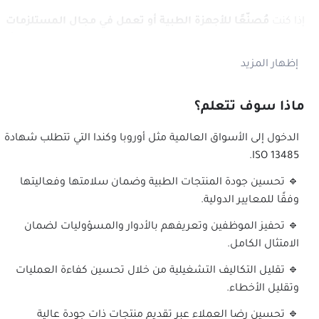
إذا كنت
مُصنّعًا للأجهزة الطبية أو تعمل في مجال المستلزمات
الطبية
، فإن
ISO 13485:2016
هو المعيار الأساسي
لضمان الامتثال
التنظيمي وضبط الجودة في مؤسستك.
إظهار المزيد
✅
يعد هذا النظام متطلبًا أساسيًا للحصول على علامة
المطابقة الأوروبية CE، كما يساهم في تحسين جودة المنتجات
ماذا سوف تتعلم؟
الطبية وزيادة ثقة العملاء والأسواق الدولية.
الدخول إلى الأسواق العالمية مثل أوروبا وكندا التي تتطلب شهادة
ISO 13485.
🎯 لماذا تحتاج إلى ISO 13485:2016؟
🔹 تحسين جودة المنتجات الطبية وضمان سلامتها وفعاليتها
🔹
الدخول إلى الأسواق العالمية
مثل
أوروبا وكندا
التي تتطلب
وفقًا للمعايير الدولية.
شهادة ISO 13485.
🔹 تحفيز الموظفين وتعريفهم بالأدوار والمسؤوليات لضمان
الامتثال الكامل.
🔹
تحسين جودة المنتجات الطبية
وضمان سلامتها وفعاليتها
وفقًا للمعايير الدولية.
🔹 تقليل التكاليف التشغيلية من خلال تحسين كفاءة العمليات
وتقليل الأخطاء.
🔹
تحفيز الموظفين وتعريفهم بالأدوار والمسؤوليات
لضمان
الامتثال الكامل.
🔹 تحسين رضا العملاء عبر تقديم منتجات ذات جودة عالية