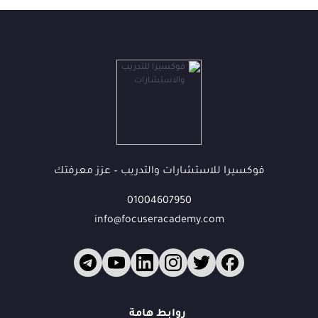
فوكسيرا للاستشارات والتدريب – عزز معرفتك
01004607950
info@focuseracademy.com
فوكس
ف
روابط هامة
متاح الآن