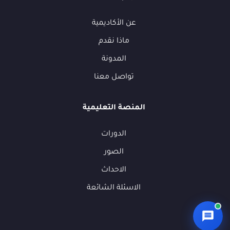
👋
عن الأكاديمية
أهلاً بك في فوكسيرا!
ماذا نقدم
عشان نقدر نساعدك أكتر ونتابع معك، محتاجين بيانات بسيطة.
المدونة
الاسم الكامل
*
تواصل معنا
الهاتف / واتساب
*
المنصة التعليمية
الدورات
البريد الإلكتروني
(اختياري)
الصور
الاحداث
الشركة / المؤسسة
(اختياري)
الاسئلة الشائعة
ما الذي تبحث عنه؟