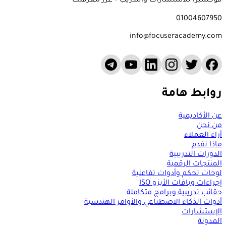
فوكسيرا للاستشارات والتدريب – عزز معرفتك
01004607950
info@focuseracademy.com
روابط هامة
عن الأكاديمية
من نحن
أراء العملاء
ماذا نقدم
الدورات التدريبية
المنتجات الرقمية
لوحات تحكم وأدوات تفاعلية
إجراءات وباقات الأيزو ISO
حقائب تدريبية وبرامج متكاملة
أدوات الذكاء الاصطناعي والأوامر الهندسية
الإستشارات
المدونة