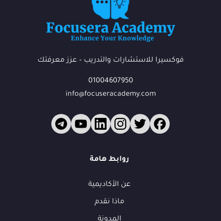
فوكسيرا للاستشارات والتدريب – عزز معرفتك
01004607950
info@focuseracademy.com
فوكس
ف
متاح الآن
روابط هامة
عن الأكاديمية
أهلاً بك في فوكسيرا!
ماذا نقدم
عشان نقدر نساعدك أكتر ونتابع معك، محتاجين بيانات بسيطة.
المدونة