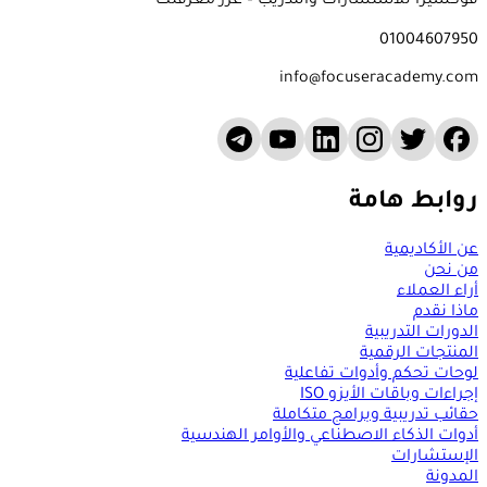
فوكسيرا للاستشارات والتدريب – عزز معرفتك
01004607950
info@focuseracademy.com
روابط هامة
عن الأكاديمية
من نحن
أراء العملاء
ماذا نقدم
الدورات التدريبية
المنتجات الرقمية
لوحات تحكم وأدوات تفاعلية
إجراءات وباقات الأيزو ISO
حقائب تدريبية وبرامج متكاملة
أدوات الذكاء الاصطناعي والأوامر الهندسية
الإستشارات
المدونة