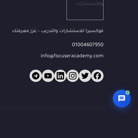
البريد الإلكتروني
(اختياري)
فوكسيرا للاستشارات والتدريب – عزز معرفتك
الشركة / المؤسسة
01004607950
(اختياري)
info@focuseracademy.com
ما الذي تبحث عنه؟
ابدأ المحادثة 💬
🔒 بياناتك محمية — سيتواصل معك فريقنا للمتابعة