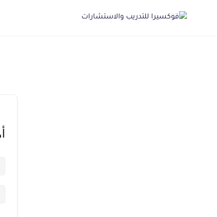
Ski
t
conten
أه