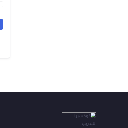
فوكس
ف
متاح الآن
👋
أهلاً بك في فوكسيرا!
عشان نقدر نساعدك أكتر ونتابع معك، محتاجين بيانات بسيطة.
الاسم الكامل
*
الهاتف / واتساب
*