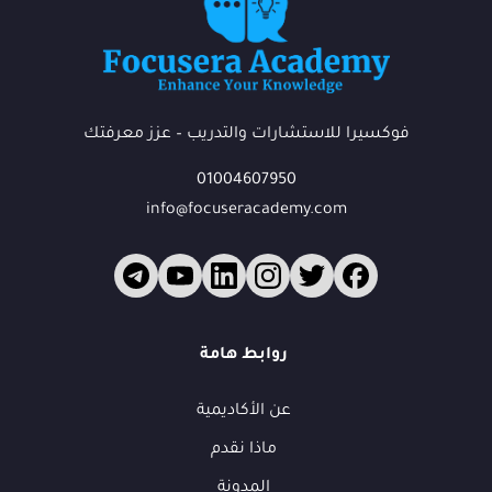
فوكسيرا للاستشارات والتدريب – عزز معرفتك
01004607950
info@focuseracademy.com
فوكس
ف
متاح الآن
روابط هامة
عن الأكاديمية
أهلاً بك في فوكسيرا!
ماذا نقدم
عشان نقدر نساعدك أكتر ونتابع معك، محتاجين بيانات بسيطة.
المدونة