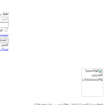
أهلاً 
ال
نسيت 
تسجيل
ليس ل
سجّل 