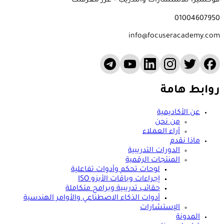
فوكسيرا للاستشارات والتدريب – عزز معرفتك
01004607950
info@focuseracademy.com
روابط هامة
عن الأكاديمية
من نحن
أراء العملاء
ماذا نقدم
الدورات التدريبية
المنتجات الرقمية
لوحات تحكم وأدوات تفاعلية
إجراءات وباقات الأيزو ISO
حقائب تدريبية وبرامج متكاملة
أدوات الذكاء الاصطناعي والأوامر الهندسية
الإستشارات
المدونة