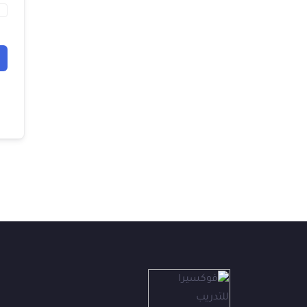
فوكس
ف
متاح الآن
👋
أهلاً بك في فوكسيرا!
عشان نقدر نساعدك أكتر ونتابع معك، محتاجين بيانات بسيطة.
الاسم الكامل
*
الهاتف / واتساب
*