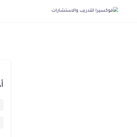
Ski
t
conten
أه