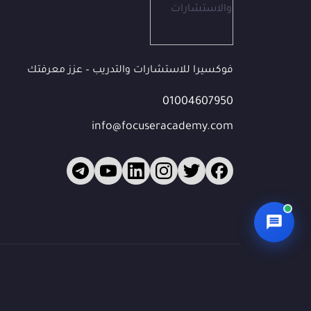
البريد الإلكتروني
(اختياري)
فوكسيرا للاستشارات والتدريب – عزز معرفتك
الشركة / المؤسسة
01004607950
(اختياري)
info@focuseracademy.com
ما الذي تبحث عنه؟
ابدأ المحادثة 💬
🔒 بياناتك محمية — سيتواصل معك فريقنا للمتابعة