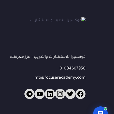
عشان نقدر نساعدك أكتر ونتابع معك، محتاجين بيانات بسيطة.
الاسم الكامل
*
الهاتف / واتساب
*
البريد الإلكتروني
(اختياري)
فوكسيرا للاستشارات والتدريب – عزز معرفتك
01004607950
الشركة / المؤسسة
(اختياري)
info@focuseracademy.com
ما الذي تبحث عنه؟
ابدأ المحادثة 💬