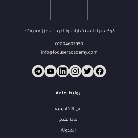
فوكسيرا للاستشارات والتدريب – عزز معرفتك
01004607950
info@focuseracademy.com
فوكس
ف
روابط هامة
متاح الآن
👋
عن الأكاديمية
أهلاً بك في فوكسيرا!
ماذا نقدم
عشان نقدر نساعدك أكتر ونتابع معك، محتاجين بيانات بسيطة.
المدونة
الاسم الكامل
*