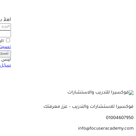
أهلاً 
ال
نسيت 
تسجيل
ليس ل
سجّل 
فوكسيرا للاستشارات والتدريب – عزز معرفتك
01004607950
info@focuseracademy.com