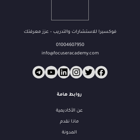
فوكسيرا للاستشارات والتدريب – عزز معرفتك
01004607950
info@focuseracademy.com
فوكس
ف
روابط هامة
متاح الآن
👋
عن الأكاديمية
أهلاً بك في فوكسيرا!
ماذا نقدم
عشان نقدر نساعدك أكتر ونتابع معك، محتاجين بيانات بسيطة.
المدونة
الاسم الكامل
*