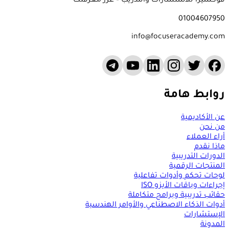
فوكسيرا للاستشارات والتدريب – عزز معرفتك
01004607950
info@focuseracademy.com
روابط هامة
عن الأكاديمية
من نحن
أراء العملاء
ماذا نقدم
الدورات التدريبية
المنتجات الرقمية
لوحات تحكم وأدوات تفاعلية
إجراءات وباقات الأيزو ISO
حقائب تدريبية وبرامج متكاملة
أدوات الذكاء الاصطناعي والأوامر الهندسية
الإستشارات
المدونة