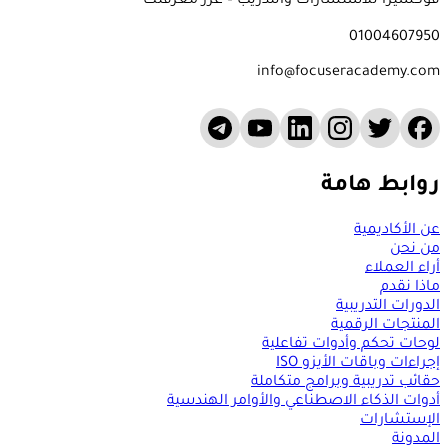
فوكسيرا للاستشارات والتدريب – عزز معرفتك
01004607950
info@focuseracademy.com
روابط هامة
عن الأكاديمية
من نحن
أراء العملاء
ماذا نقدم
الدورات التدريبية
المنتجات الرقمية
لوحات تحكم وأدوات تفاعلية
إجراءات وباقات الأيزو ISO
حقائب تدريبية وبرامج متكاملة
أدوات الذكاء الاصطناعي والأوامر الهندسية
الإستشارات
المدونة