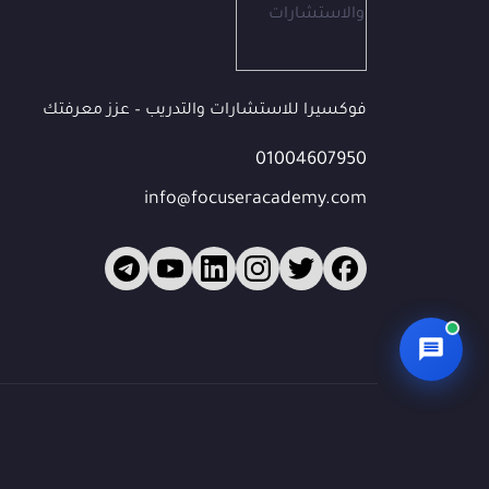
البريد الإلكتروني
(اختياري)
فوكسيرا للاستشارات والتدريب – عزز معرفتك
الشركة / المؤسسة
01004607950
(اختياري)
info@focuseracademy.com
ما الذي تبحث عنه؟
ابدأ المحادثة 💬
🔒 بياناتك محمية — سيتواصل معك فريقنا للمتابعة