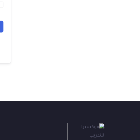
فوكس
ف
متاح الآن
👋
أهلاً بك في فوكسيرا!
عشان نقدر نساعدك أكتر ونتابع معك، محتاجين بيانات بسيطة.
الاسم الكامل
*
الهاتف / واتساب
*