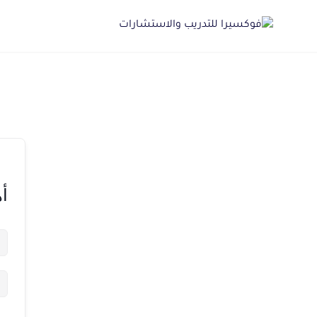
Ski
t
conten
أه