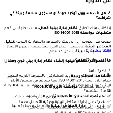
عن الدورة
📌 هل أنت مسؤول توكيد جودة أو مسؤول سلامة وبيئة في
شركتك؟
إذا طُلب منك تحقيق
نظام إدارة بيئية فعال
، فأنت بحاجة إلى فهم
متطلبات مواصفة ISO 14001:2015
.
يهدف هذا الكورس إلى تزويدك بالمعرفة والمهارات اللازمة
لتقليل
المخاطر البيئية
، وتحسين الأداء البيئي للمؤسسة، وتعزيز الامتثال
إظهار المزيد
لمتطلبات
إدارة البيئة
بشكل مستدام.
ماذا سوف تتعلم؟
🚀
انضم الآن لتتعلم كيفية إنشاء نظام إدارة بيئي قوي وفعّال!
📌 نظرة عامة
🎯 الأهداف التدريبية
يهدف هذا الكورس إلى تزويد المشاركين بالمعرفة اللازمة لتطبيق
نظام إدارة البيئة ISO 14001:2015، مما يساعد في تحسين الأداء
البيئي وتقليل المخاطر البيئية وتعزيز الامتثال للمعايير البيئية الدولية.
✅ الإلمام بمتطلبات
مواصفة الأيزو 14001:2015
📖 ماذا ستتعلم؟
✅ فهم
أهمية تحسين الأداء البيئي
في المؤسسات
✅ فهم متطلبات ISO 14001:2015 وأهميتها في المؤسسات
✅ التعرف على إدارة المخاطر البيئية وكيفية التعامل معها
✅ التدريب على
إدارة المخاطر البيئية
والتعامل معها بفعالية
✅ معرفة الاستراتيجيات البيئية وتحسين الأداء البيئي