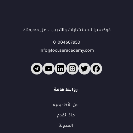
فوكسيرا للاستشارات والتدريب – عزز معرفتك
01004607950
info@focuseracademy.com
فوكس
ف
متاح الآن
روابط هامة
عن الأكاديمية
أهلاً بك في فوكسيرا!
ماذا نقدم
عشان نقدر نساعدك أكتر ونتابع معك، محتاجين بيانات بسيطة.
المدونة
الاسم الكامل
*