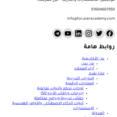
فوكسيرا للاستشارات والتدريب – عزز معرفتك
01004607950
info@focuseracademy.com
روابط هامة
عن الأكاديمية
من نحن
أراء العملاء
ماذا نقدم
الدورات التدريبية
المنتجات الرقمية
لوحات تحكم وأدوات تفاعلية
إجراءات وباقات الأيزو ISO
حقائب تدريبية وبرامج متكاملة
أدوات الذكاء الاصطناعي والأوامر الهندسية
الإستشارات
المدونة