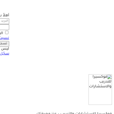
أهلاً 
ال
نسيت 
تسجيل
ليس ل
سجّل 