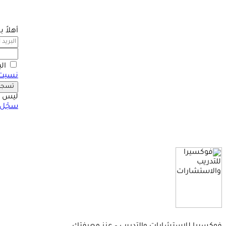
أهلاً 
ال
نسيت 
تسجيل
ليس ل
سجّل 