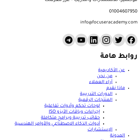
فوكسيرا للاستشارات والتدريب – عزز معرفتك
01004607950
info@focuseracademy.com
روابط هامة
عن الأكاديمية
من نحن
أراء العملاء
ماذا نقدم
الدورات التدريبية
المنتجات الرقمية
لوحات تحكم وأدوات تفاعلية
إجراءات وباقات الأيزو ISO
حقائب تدريبية وبرامج متكاملة
أدوات الذكاء الاصطناعي والأوامر الهندسية
الإستشارات
المدونة