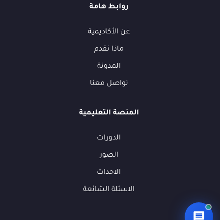
روابط هامة
عن الأكاديمية
أهلاً بك في فوكسيرا!
ماذا نقدم
عشان نقدر نساعدك أكتر ونتابع معك، محتاجين بيانات بسيطة.
المدونة
الاسم الكامل
*
تواصل معنا
الهاتف / واتساب
*
المنصة التعليمية
الدورات
البريد الإلكتروني
(اختياري)
الصور
الاحداث
الشركة / المؤسسة
(اختياري)
الاسئلة الشائعة
ما الذي تبحث عنه؟