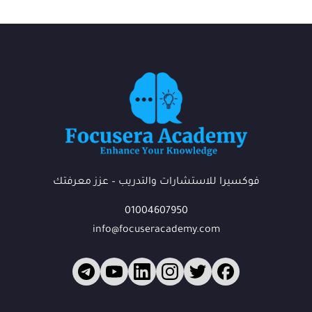
فوكسيرا للاستشارات والتدريب – عزز معرفتك
01004607950
info@focuseracademy.com
فوكس
ف
متاح الآن