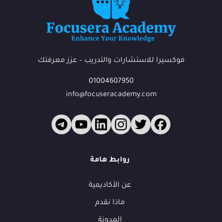
فوكسيرا للاستشارات والتدريب – عزز معرفتك
01004607950
info@focuseracademy.com
فوكس
ف
متاح الآن
روابط هامة
عن الأكاديمية
أهلاً بك في فوكسيرا!
ماذا نقدم
عشان نقدر نساعدك أكتر ونتابع معك، محتاجين بيانات بسيطة.
المدونة