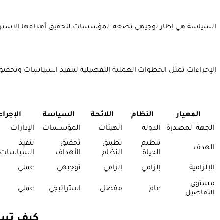
السياسة هي إطار توجيهي تضعه المؤسسات لتحقيق أهدافها الاستراتيج
الإجراءات تمثل الخطوات العملية التفصيلية لتنفيذ السياسات وتحقي
المعيار
النظام
اللائحة
السياسة
الإجراء
الجهة المصدرة
الدولة
الهيئات
المؤسسات
الإدارات
تنظيم
تطبيق
تحقيق
تنفيذ
الهدف
الحياة
النظام
الأهداف
السياسات
الإلزامية
إلزامي
إلزامي
توجيهي
عملي
مستوى
عام
مفصل
استراتيجي
عملي
التفاصيل
كيف تسا