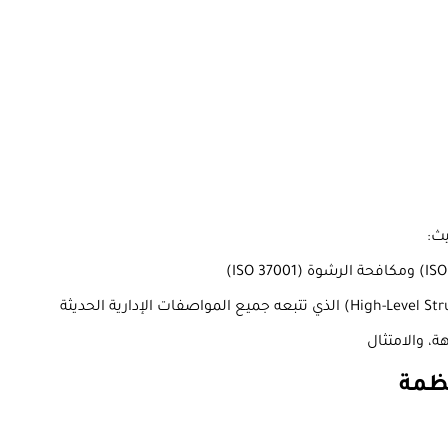
يث:
ة، والامتثال
نظمة