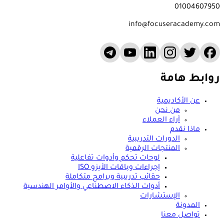
01004607950
info@focuseracademy.com
روابط هامة
عن الأكاديمية
من نحن
أراء العملاء
ماذا نقدم
الدورات التدريبية
المنتجات الرقمية
لوحات تحكم وأدوات تفاعلية
إجراءات وباقات الأيزو ISO
حقائب تدريبية وبرامج متكاملة
أدوات الذكاء الاصطناعي والأوامر الهندسية
الإستشارات
المدونة
تواصل معنا