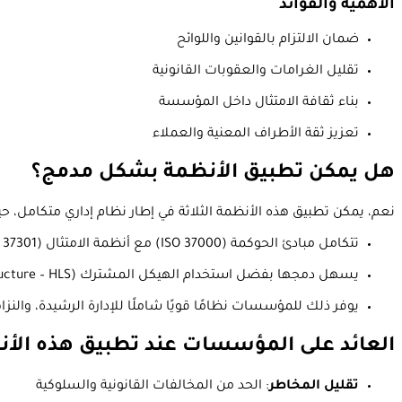
الأهمية والفوائد
ضمان الالتزام بالقوانين واللوائح
تقليل الغرامات والعقوبات القانونية
بناء ثقافة الامتثال داخل المؤسسة
تعزيز ثقة الأطراف المعنية والعملاء
هل يمكن تطبيق الأنظمة بشكل مدمج؟
نعم، يمكن تطبيق هذه الأنظمة الثلاثة في إطار نظام إداري متكامل، ح
تتكامل مبادئ الحوكمة (ISO 37000) مع أنظمة الامتثال (ISO 37301) ومكافحة الرشوة (ISO 37001)
يسهل دمجها بفضل استخدام الهيكل المشترك (High-Level Structure – HLS) الذي تتبعه جميع المواصفات الإدارية الحديثة
يوفر ذلك للمؤسسات نظامًا قويًا شاملًا للإدارة الرشيدة، والنزاه
العائد على المؤسسات عند تطبيق هذه الأ
تقليل المخاطر
: الحد من المخالفات القانونية والسلوكية