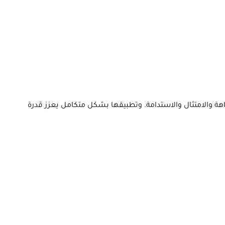
ة وفعّالة تضمن النزاهة والامتثال والاستدامة. وتطبيقها بشكل متكامل يعزز قدرة