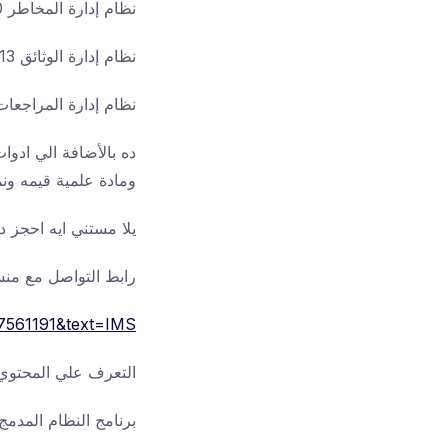
نظام إدارة المخاطر 31000
نظام إدارة الوثائق 10013
نظام إدارة المراجعات 9011
ده بالأضافة الي ادو
ومادة علمية قيمه ون
يلا مستني ايه احجز دلوقت ق
رابط التواصل مع منس
7561191&text=IMS
التعرف علي المحتوي
برنامج النظام المدمج S 9001_14001_45001