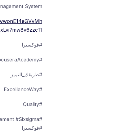
anagement System
6FwwonE14eGVvMh
Lvi7mw8v6zzcTl/
#فوكسيرا
#FocuseraAcademy
#طريقك_للتميز
#ExcellenceWay
#Quality
ement #Sixsigma
#فوكسيرا