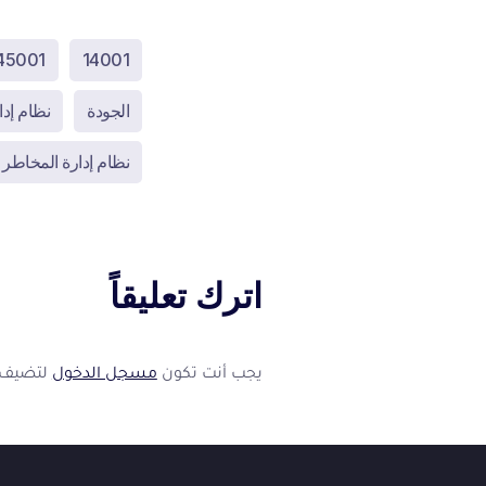
45001
14001
الجودة
نظام إدارة 
نظام إدارة المخاطر 31000
اترك تعليقاً
فوكس
ف
متاح الآن
👋
يجب أنت تكون
مسجل الدخول
لتضيف ت
أهلاً بك في فوكسيرا!
عشان نقدر نساعدك أكتر ونتابع معك، محتاجين بيانات بسيطة.