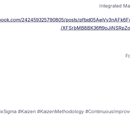
Integrated M
cebook.com/242459325790805/posts/pfbid05AejVy3nAFk
XFSrbMB8BK36ft9oJiNSRpZox
SixSigma #Kaizen #KaizenMethodology #ContinuousImprov