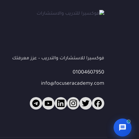
الاسم الكامل
*
الهاتف / واتساب
*
البريد الإلكتروني
(اختياري)
فوكسيرا للاستشارات والتدريب – عزز معرفتك
01004607950
الشركة / المؤسسة
(اختياري)
info@focuseracademy.com
ما الذي تبحث عنه؟
ابدأ المحادثة 💬
🔒 بياناتك محمية — سيتواصل معك فريقنا للمتابعة