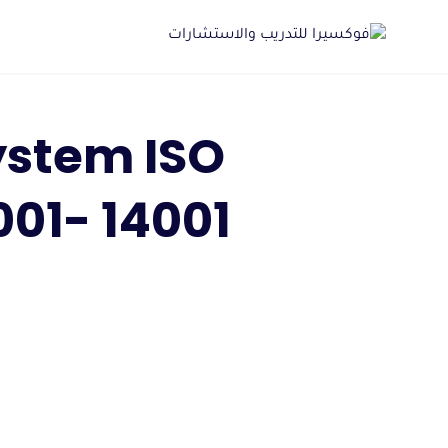
Ski
t
conten
ystem ISO
9001 – 45001- 14001| 