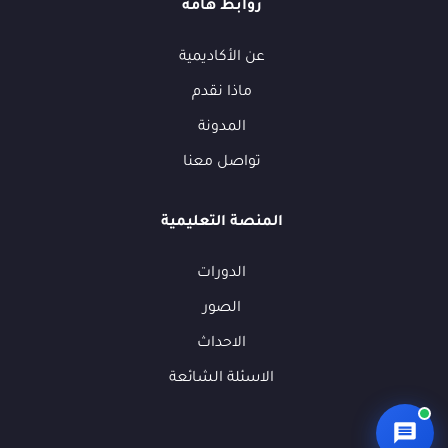
روابط هامة
متاح الآن
👋
عن الأكاديمية
أهلاً بك في فوكسيرا!
ماذا نقدم
عشان نقدر نساعدك أكتر ونتابع معك، محتاجين بيانات بسيطة.
المدونة
الاسم الكامل
*
تواصل معنا
الهاتف / واتساب
*
المنصة التعليمية
الدورات
البريد الإلكتروني
(اختياري)
الصور
الاحداث
الشركة / المؤسسة
(اختياري)
الاسئلة الشائعة
ما الذي تبحث عنه؟