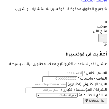
الاسئلة الشائعة
© جميع الحقوق محفوظة | فوكسيرا للاستشارات والتدريب
ف
فوكس
متاح الآن
👋
أهلاً بك في فوكسيرا!
عشان نقدر نساعدك أكتر ونتابع معك، محتاجين بيانات بسيطة.
الاسم الكامل
*
الهاتف / واتساب
*
البريد الإلكتروني
(اختياري)
الشركة / المؤسسة
(اختياري)
ما الذي تبحث عنه؟
ابدأ المحادثة 💬