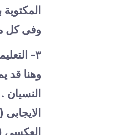
المكتوبة 
وفى كل م
٣- التعل
وهنا قد يم
النسيان ..
الايجابى (
العكسى ( إ