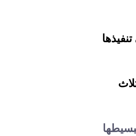
نفيذها
لاث
تبسيطها