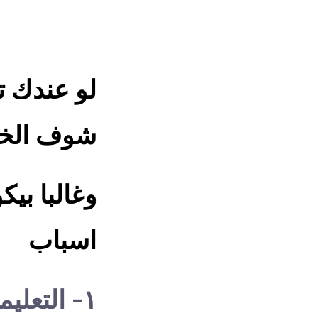
لو عندك ت
شوف الخط
وغالبا بي
اسباب
١- التعل