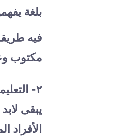
بلغة يفهمه
فيه طريقة
مكتوب وع
٢- التعل
يبقى لابد
الأفراد ال