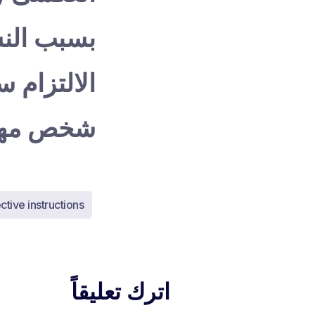
بسبب النس
الالتزام س
شخص مهمته
ctive instructions
اترك تعليقاً
فوكس
ف
متاح الآن