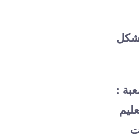
بشكل
بة :
ليم
ات