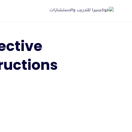
Ski
t
conten
ective