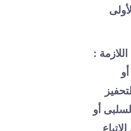
أولى
للازمة :
أو
لتحفيز
السلبى أو
الإتباع