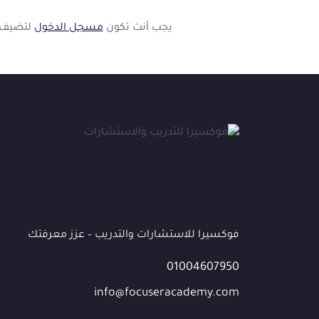
👋
يجب أنت تكون
مسجل الدخول
لتضيف ت
أهلاً بك في فوكسيرا!
عشان نقدر نساعدك أكتر ونتابع معك، محتاجين بيانات بسيطة.
الاسم الكامل
*
الهاتف / واتساب
*
البريد الإلكتروني
(اختياري)
فوكسيرا للاستشارات والتدريب – عزز معرفتك
01004607950
الشركة / المؤسسة
(اختياري)
info@focuseracademy.com