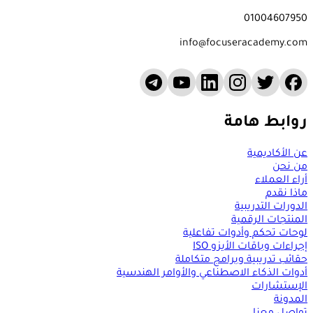
01004607950
info@focuseracademy.com
روابط هامة
عن الأكاديمية
من نحن
أراء العملاء
ماذا نقدم
الدورات التدريبية
المنتجات الرقمية
لوحات تحكم وأدوات تفاعلية
إجراءات وباقات الأيزو ISO
حقائب تدريبية وبرامج متكاملة
أدوات الذكاء الاصطناعي والأوامر الهندسية
الإستشارات
المدونة