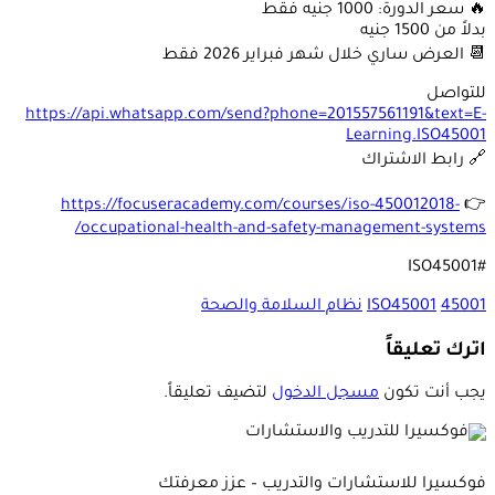
🔥 سعر الدورة: 1000 جنيه فقط
بدلاً من 1500 جنيه
📆 العرض ساري خلال شهر فبراير 2026 فقط
للتواصل
https://api.whatsapp.com/send?phone=201557561191&text=E-
Learning.ISO45001
🔗 رابط الاشتراك
https://focuseracademy.com/courses/iso-450012018-
👉
occupational-health-and-safety-management-systems/
#ISO45001
45001
ISO45001
نظام السلامة والصحة
اترك تعليقاً
يجب أنت تكون
مسجل الدخول
لتضيف تعليقاً.
فوكسيرا للاستشارات والتدريب – عزز معرفتك