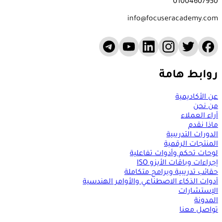
01004607950
info@focuseracademy.com
روابط هامة
عن الأكاديمية
من نحن
أراء العملاء
ماذا نقدم
الدورات التدريبية
المنتجات الرقمية
لوحات تحكم وأدوات تفاعلية
إجراءات وباقات الأيزو ISO
حقائب تدريبية وبرامج متكاملة
أدوات الذكاء الاصطناعي والأوامر الهندسية
الإستشارات
المدونة
تواصل معنا