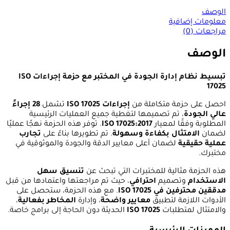
الوصف
معلومات إضافية
مراجعات (0)
الوصف
تبسيط نظام إدارة الجودة في المختبر مع حزمة إجراءات ISO
17025
احصل على حزمة متكاملة من
إجراءات ISO 17025
تشمل
28 إجراءً
عالي الجودة
، تم تصميمها لتغطية جميع العمليات الرئيسية
المطلوبة وفقًا لمعيار
ISO 17025:2017
. توفر هذه الحزمة نهجًا عمليًا
لضمان
الامتثال بكفاءة وسهولة
. تم تطويرها بناءً على
تجارب
عملية حقيقية
لضمان أعلى معايير الدقة والجودة والموثوقية في
مختبرك.
هذه الحزمة مثالية للمختبرات التي تبحث عن
تنسيق سهل
الاستخدام
وتصميم
احترافي
، حيث تم مراجعتها واعتمادها من قبل
مدققين محترفين في ISO 17025
. مع هذه الحزمة، ستحصل على
الأدوات اللازمة لتطبيق
معايير واضحة
، وإدارة
المخاطر بفعالية
،
والامتثال لمتطلبات
ISO 17025
الحديثة دون الحاجة إلى برامج خاصة.