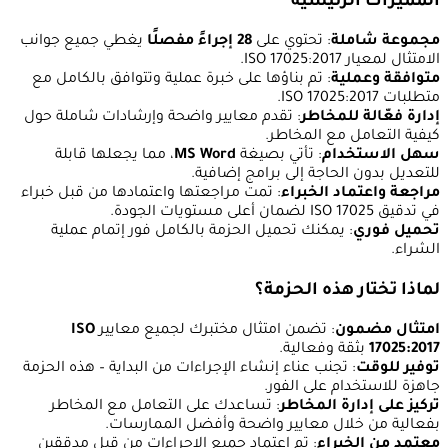
المميزات الرئيسية
مجموعة شاملة
: تحتوي على
28 إجراءً مفصلًا
يغطي جميع جوانب
الامتثال لمعيار ISO 17025:2017.
متوافقة وعملية
: تم بناؤها على خبرة عملية وتتوافق بالكامل مع
متطلبات ISO 17025:2017.
إدارة فعّالة للمخاطر
: تقدم معايير واضحة وإرشادات شاملة حول
كيفية التعامل مع المخاطر.
سهل الاستخدام
: تأتي بصيغة
MS Word
، مما يجعلها قابلة
للتعديل بدون الحاجة إلى برامج إضافية.
مراجعة واعتماد الخبراء
: تمت مراجعتها واعتمادها من قبل خبراء
في تدقيق ISO 17025 لضمان أعلى مستويات الجودة.
تحميل فوري
: يمكنك تحميل الحزمة بالكامل فور إتمام عملية
الشراء.
لماذا تختار هذه الحزمة؟
امتثال مضمون
: تضمن امتثال مختبرك لجميع معايير
ISO
17025:2017
بثقة وفعالية.
توفير للوقت
: تجنب عناء إنشاء الإجراءات من البداية – هذه الحزمة
جاهزة للاستخدام على الفور.
تركيز على إدارة المخاطر
: تساعدك على التعامل مع المخاطر
بفعالية من خلال معايير واضحة وأفضل الممارسات.
معتمد من الخبراء
: تم اعتماد جميع الإجراءات من قبل مدققين